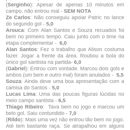
(
Serginho
): Apesar de apenas 10 minutos em
campo, não entrou mal -
SEM NOTA
Ze Carlos
: Não conseguiu apoiar Patric no lance
do segundo gol -
5,0
Arouca
: Com Alan Santos e Souza recuados foi
bem no primeiro tempo. Caiu junto com o time na
etapa complementar -
6,0
Alan Santos
: Fez o trabalho que Alison costuma
fazer. Jogar a frente da área. Roubou a bola do
único gol santista na partida-
6,0
(
Gabriel
): Entrou com vontade. Marcou dois gols e
ambos (um bem e outro mal) foram anulados -
5,5
Souza
: Ainda deve uma boa apresentação com a
camisa do Santos -
5,0
Lucas Lima
: Uma das poucas figuras lúcidas no
meio campo santista -
6,5
Thiago Ribeiro
: Tava bem no jogo e marcou um
belo gol. Saiu contundido -
7,0
(
Rildo
): Mais uma vez não entrou tão bem no jogo.
Até tem bastante raça. Se atrapalhou em alguns