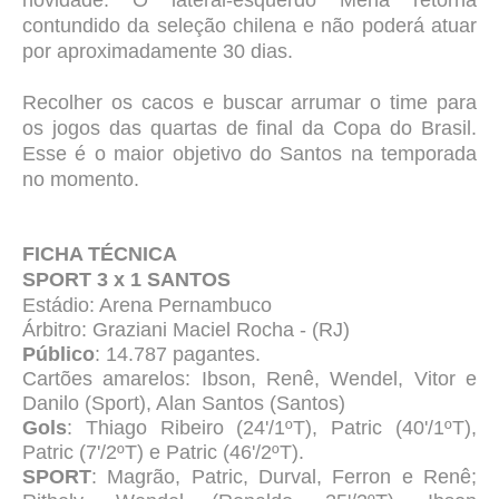
novidade. O lateral-esquerdo Mena retorna
contundido da seleção chilena e não poderá atuar
por aproximadamente 30 dias.
Recolher os cacos e buscar arrumar o time para
os jogos das quartas de final da Copa do Brasil.
Esse é o maior objetivo do Santos na temporada
no momento.
FICHA TÉCNICA
SPORT 3 x 1 SANTOS
Estádio: Arena Pernambuco
Árbitro: Graziani Maciel Rocha - (RJ)
Público
: 14.787 pagantes.
Cartões amarelos: Ibson, Renê, Wendel, Vitor e
Danilo (Sport), Alan Santos (Santos)
Gols
: Thiago Ribeiro (24'/1ºT), Patric (40'/1ºT),
Patric (7'/2ºT) e Patric (46'/2ºT).
SPORT
: Magrão, Patric, Durval, Ferron e Renê;