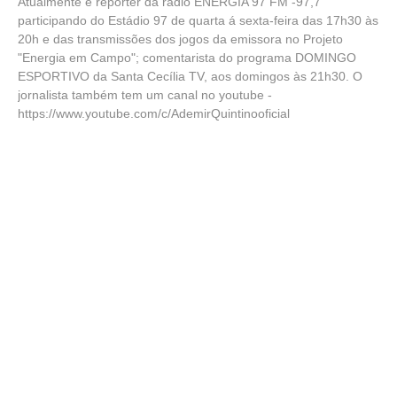
Atualmente é repórter da rádio ENERGIA 97 FM -97,7
participando do Estádio 97 de quarta á sexta-feira das 17h30 às
20h e das transmissões dos jogos da emissora no Projeto
"Energia em Campo"; comentarista do programa DOMINGO
ESPORTIVO da Santa Cecília TV, aos domingos às 21h30. O
jornalista também tem um canal no youtube -
https://www.youtube.com/c/AdemirQuintinooficial