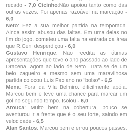
recado -
7,0
Cicinho
:Não apoiou tanto como das
outras vezes. Foi apenas razoável na marcação -
6,0
Neto
: Fez a sua melhor partida na temporada.
Ainda assim abusou das faltas. Em uma delas no
fim do jogo, cometeu uma falta na entrada da área
que R.Ceni desperdiçou -
6,0
Gustavo Henrique
: Não reedita as ótimas
apresentações que teve o ano passado ao lado de
Dracena, agora ao lado de Neto. Trata-se de um
belo zagueiro e mesmo sem uma maravilhosa
partida colocou Luís Fabiano no "bolso" -
6,5
Mena
: Fora da Vila Belmiro, dificilmente apóia.
Marcou bem e teve uma chance para marcar um
gol no segundo tempo. Isolou -
6,0
Arouca
: Muito bem na cobertura, pouco se
aventurou ir a frente que é o seu forte, saindo em
velocidade -
6,5
Alan Santos
: Marcou bem e errou poucos passes.