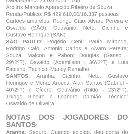
Data/Horário: 23/02/2014 - 16h
Árbitro: Marcelo Aparecido Ribeiro de Souza
Renda/Público: R$ 429.610,00/16.337 pessoas
Cartões amarelos: Rodrigo Caio, Alvaro Pereira e
Osvaldo (SÃO); Geuvânio, Neto, Cicinho e
Gustavo Henrique (SAN)
SÃO PAULO
: Rogério Ceni; Paulo Miranda,
Rodrigo Caio, Antonio Carlos e Alvaro Pereira;
Souza, Maicon e Pabon; Douglas (Ganso -
29'/2ºT), Osvaldo (Ademilson - 36'/2ºT) e Luis
Fabiano. Técnico: Muricy Ramalho
SANTOS
: Aranha; Cicinho, Neto, Gustavo
Henrique e Mena; Arouca, Alan Santos (Gabriel -
40'/2ºT) e Cícero; Geuvânio (Rildo - 23'/2ºT),
Thiago Ribeiro e Leandro Damião. Técnico:
Oswaldo de Oliveira.
NOTAS DOS JOGADORES DO
SANTOS
:
Aranha
: Seguro. Quando exigido, deu conta do