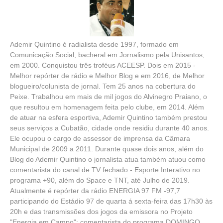
Ademir Quintino é radialista desde 1997, formado em
Comunicação Social, bacheral em Jornalismo pela Unisantos,
em 2000. Conquistou três troféus ACEESP. Dois em 2015 -
Melhor repórter de rádio e Melhor Blog e em 2016, de Melhor
blogueiro/colunista de jornal. Tem 25 anos na cobertura do
Peixe. Trabalhou em mais de mil jogos do Alvinegro Praiano, o
que resultou em homenagem feita pelo clube, em 2014. Além
de atuar na esfera esportiva, Ademir Quintino também prestou
seus serviços a Cubatão, cidade onde residiu durante 40 anos.
Ele ocupou o cargo de assessor de imprensa da Câmara
Municipal de 2009 a 2011. Durante quase dois anos, além do
Blog do Ademir Quintino o jornalista atua também atuou como
comentarista do canal de TV fechado - Esporte Interativo no
programa +90, além do Space e TNT, até Julho de 2019.
Atualmente é repórter da rádio ENERGIA 97 FM -97,7
participando do Estádio 97 de quarta á sexta-feira das 17h30 às
20h e das transmissões dos jogos da emissora no Projeto
"Energia em Campo"; comentarista do programa DOMINGO