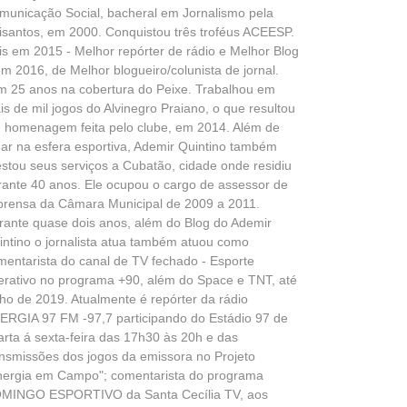
municação Social, bacheral em Jornalismo pela
isantos, em 2000. Conquistou três troféus ACEESP.
is em 2015 - Melhor repórter de rádio e Melhor Blog
em 2016, de Melhor blogueiro/colunista de jornal.
m 25 anos na cobertura do Peixe. Trabalhou em
is de mil jogos do Alvinegro Praiano, o que resultou
 homenagem feita pelo clube, em 2014. Além de
uar na esfera esportiva, Ademir Quintino também
estou seus serviços a Cubatão, cidade onde residiu
rante 40 anos. Ele ocupou o cargo de assessor de
prensa da Câmara Municipal de 2009 a 2011.
rante quase dois anos, além do Blog do Ademir
intino o jornalista atua também atuou como
mentarista do canal de TV fechado - Esporte
terativo no programa +90, além do Space e TNT, até
lho de 2019. Atualmente é repórter da rádio
ERGIA 97 FM -97,7 participando do Estádio 97 de
arta á sexta-feira das 17h30 às 20h e das
ansmissões dos jogos da emissora no Projeto
nergia em Campo"; comentarista do programa
MINGO ESPORTIVO da Santa Cecília TV, aos