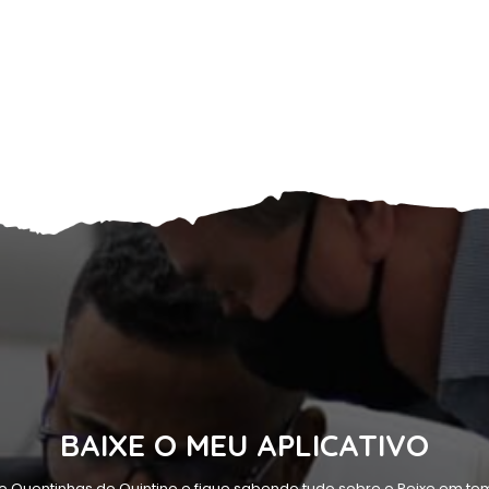
BAIXE O MEU APLICATIVO
o Quentinhas do Quintino e fique sabendo tudo sobre o Peixe em tem