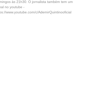
mingos às 21h30. O jornalista também tem um
nal no youtube -
tps://www.youtube.com/c/AdemirQuintinooficial