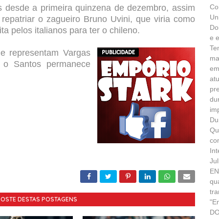
s desde a primeira quinzena de dezembro, assim
Co
Un
 repatriar o zagueiro Bruno Uvini, que viria como
Do
a pelos italianos para ter o chileno.
e 
Te
ue representam Vargas
ma
e o Santos permanece
em
at
pr
du
im
Du
Qu
co
In
Ju
EN
qu
tr
GOSTE DESTAS POSTAGENS
"E
DO