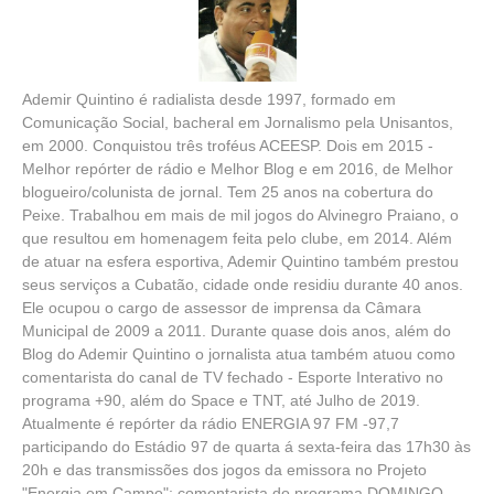
Ademir Quintino é radialista desde 1997, formado em
Comunicação Social, bacheral em Jornalismo pela Unisantos,
em 2000. Conquistou três troféus ACEESP. Dois em 2015 -
Melhor repórter de rádio e Melhor Blog e em 2016, de Melhor
blogueiro/colunista de jornal. Tem 25 anos na cobertura do
Peixe. Trabalhou em mais de mil jogos do Alvinegro Praiano, o
que resultou em homenagem feita pelo clube, em 2014. Além
de atuar na esfera esportiva, Ademir Quintino também prestou
seus serviços a Cubatão, cidade onde residiu durante 40 anos.
Ele ocupou o cargo de assessor de imprensa da Câmara
Municipal de 2009 a 2011. Durante quase dois anos, além do
Blog do Ademir Quintino o jornalista atua também atuou como
comentarista do canal de TV fechado - Esporte Interativo no
programa +90, além do Space e TNT, até Julho de 2019.
Atualmente é repórter da rádio ENERGIA 97 FM -97,7
participando do Estádio 97 de quarta á sexta-feira das 17h30 às
20h e das transmissões dos jogos da emissora no Projeto
"Energia em Campo"; comentarista do programa DOMINGO