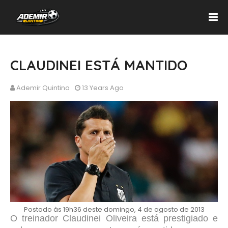
CLAUDINEI ESTÁ MANTIDO
Ademir Quintino
13 Years Ago
Postado às 19h36 deste domingo, 4 de agosto de 2013
O treinador Claudinei Oliveira está prestigiado e