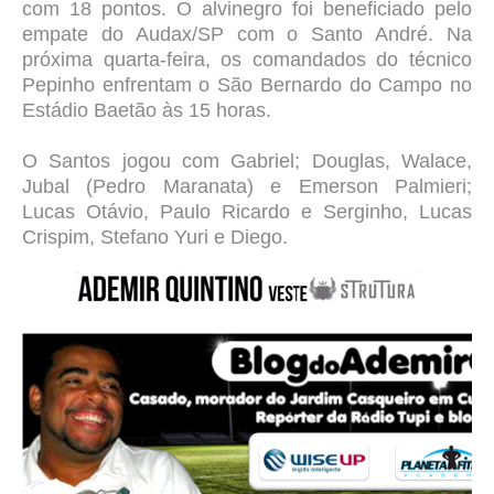
com 18 pontos. O alvinegro foi beneficiado pelo
empate do Audax/SP com o Santo André. Na
próxima quarta-feira, os comandados do técnico
Pepinho enfrentam o São Bernardo do Campo no
Estádio Baetão às 15 horas.
O Santos jogou com Gabriel; Douglas, Walace,
Jubal (Pedro Maranata) e Emerson Palmieri;
Lucas Otávio, Paulo Ricardo e Serginho, Lucas
Crispim, Stefano Yuri e Diego.