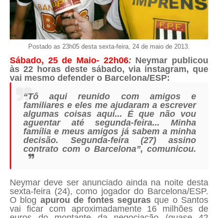
Postado as 23h05 desta sexta-feira, 24 de maio de 2013.
Sábado, 25 de Maio- 22h06
:
Neymar publicou
às 22 horas deste sábado, via instagram, que
vai mesmo defender o Barcelona/ESP:
“Tô aqui reunido com amigos e
familiares e eles me ajudaram a escrever
algumas coisas aqui... É que não vou
aguentar até segunda-feira... Minha
família e meus amigos já sabem a minha
decisão. Segunda-feira (27) assino
contrato com o Barcelona”, comunicou.
Neymar deve ser anunciado ainda na noite desta
sexta-feira (24), como jogador do Barcelona/ESP.
O blog
apurou
de fontes seguras
que o Santos
vai ficar com aproximadamente 16 milhões de
euros do montante da negociação (quase 42