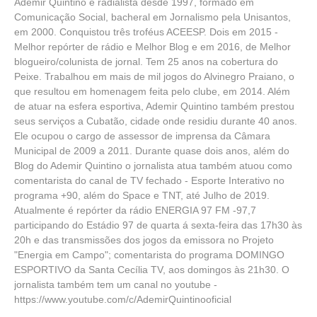
Ademir Quintino é radialista desde 1997, formado em
Comunicação Social, bacheral em Jornalismo pela Unisantos,
em 2000. Conquistou três troféus ACEESP. Dois em 2015 -
Melhor repórter de rádio e Melhor Blog e em 2016, de Melhor
blogueiro/colunista de jornal. Tem 25 anos na cobertura do
Peixe. Trabalhou em mais de mil jogos do Alvinegro Praiano, o
que resultou em homenagem feita pelo clube, em 2014. Além
de atuar na esfera esportiva, Ademir Quintino também prestou
seus serviços a Cubatão, cidade onde residiu durante 40 anos.
Ele ocupou o cargo de assessor de imprensa da Câmara
Municipal de 2009 a 2011. Durante quase dois anos, além do
Blog do Ademir Quintino o jornalista atua também atuou como
comentarista do canal de TV fechado - Esporte Interativo no
programa +90, além do Space e TNT, até Julho de 2019.
Atualmente é repórter da rádio ENERGIA 97 FM -97,7
participando do Estádio 97 de quarta á sexta-feira das 17h30 às
20h e das transmissões dos jogos da emissora no Projeto
"Energia em Campo"; comentarista do programa DOMINGO
ESPORTIVO da Santa Cecília TV, aos domingos às 21h30. O
jornalista também tem um canal no youtube -
https://www.youtube.com/c/AdemirQuintinooficial