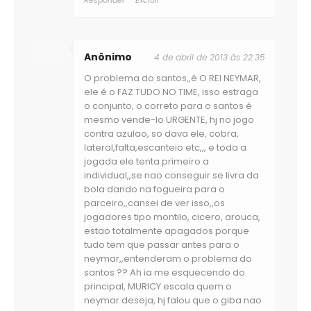
Anônimo
4 de abril de 2013 às 22:35
O problema do santos,,é O REI NEYMAR,
ele é o FAZ TUDO NO TIME, isso estraga
o conjunto, o correto para o santos é
mesmo vende-lo URGENTE, hj no jogo
contra azulao, so dava ele, cobra,
lateral,falta,escanteio etc,,, e toda a
jogada ele tenta primeiro a
individual,,se nao conseguir se livra da
bola dando na fogueira para o
parceiro,,cansei de ver isso,,os
jogadores tipo montilo, cicero, arouca,
estao totalmente apagados porque
tudo tem que passar antes para o
neymar,,entenderam o problema do
santos ?? Ah ia me esquecendo do
principal, MURICY escala quem o
neymar deseja, hj falou que o giba nao