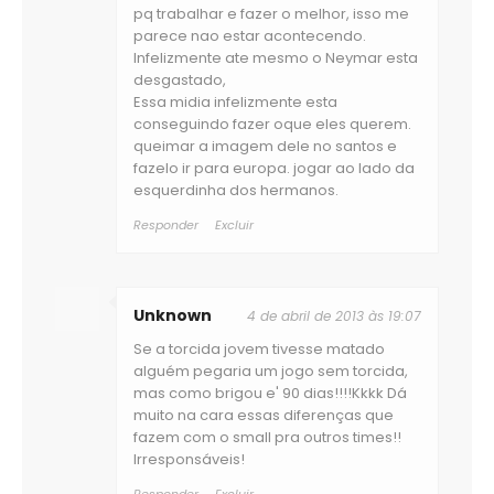
pq trabalhar e fazer o melhor, isso me
parece nao estar acontecendo.
Infelizmente ate mesmo o Neymar esta
desgastado,
Essa midia infelizmente esta
conseguindo fazer oque eles querem.
queimar a imagem dele no santos e
fazelo ir para europa. jogar ao lado da
esquerdinha dos hermanos.
Responder
Excluir
Unknown
4 de abril de 2013 às 19:07
Se a torcida jovem tivesse matado
alguém pegaria um jogo sem torcida,
mas como brigou e' 90 dias!!!!Kkkk Dá
muito na cara essas diferenças que
fazem com o small pra outros times!!
Irresponsáveis!
Responder
Excluir