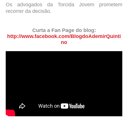
Os advogados da Torcida Jovem prometem
recorrer da decisão.
Curta a Fan Page do blog:
http://www.facebook.com/BlogdoAdemirQuinti
no