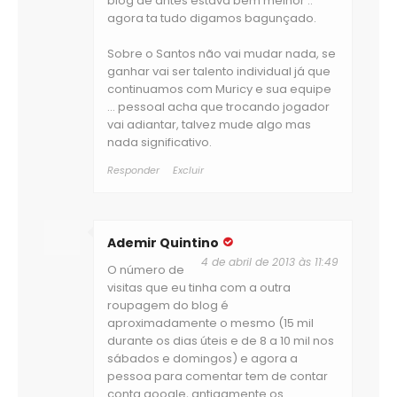
blog de antes estava bem melhor ..
agora ta tudo digamos bagunçado.
Sobre o Santos não vai mudar nada, se
ganhar vai ser talento individual já que
continuamos com Muricy e sua equipe
... pessoal acha que trocando jogador
vai adiantar, talvez mude algo mas
nada significativo.
Responder
Excluir
Ademir Quintino
4 de abril de 2013 às 11:49
O número de
visitas que eu tinha com a outra
roupagem do blog é
aproximadamente o mesmo (15 mil
durante os dias úteis e de 8 a 10 mil nos
sábados e domingos) e agora a
pessoa para comentar tem de contar
conta google, antigamente os