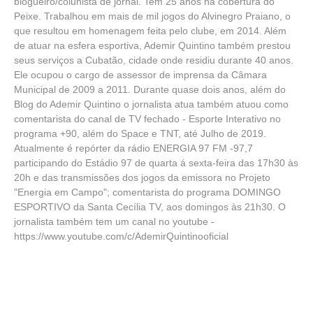
blogueiro/colunista de jornal. Tem 25 anos na cobertura do
Peixe. Trabalhou em mais de mil jogos do Alvinegro Praiano, o
que resultou em homenagem feita pelo clube, em 2014. Além
de atuar na esfera esportiva, Ademir Quintino também prestou
seus serviços a Cubatão, cidade onde residiu durante 40 anos.
Ele ocupou o cargo de assessor de imprensa da Câmara
Municipal de 2009 a 2011. Durante quase dois anos, além do
Blog do Ademir Quintino o jornalista atua também atuou como
comentarista do canal de TV fechado - Esporte Interativo no
programa +90, além do Space e TNT, até Julho de 2019.
Atualmente é repórter da rádio ENERGIA 97 FM -97,7
participando do Estádio 97 de quarta á sexta-feira das 17h30 às
20h e das transmissões dos jogos da emissora no Projeto
"Energia em Campo"; comentarista do programa DOMINGO
ESPORTIVO da Santa Cecília TV, aos domingos às 21h30. O
jornalista também tem um canal no youtube -
https://www.youtube.com/c/AdemirQuintinooficial