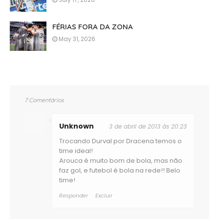
FÉRIAS FORA DA ZONA
May 31, 2026
7 Comentários
Unknown
3 de abril de 2013 às 20:23
Trocando Durval por Dracena temos o
time ideal!
Arouca é muito bom de bola, mas não
faz gol, e futebol é bola na rede!! Belo
time!
Responder
Excluir