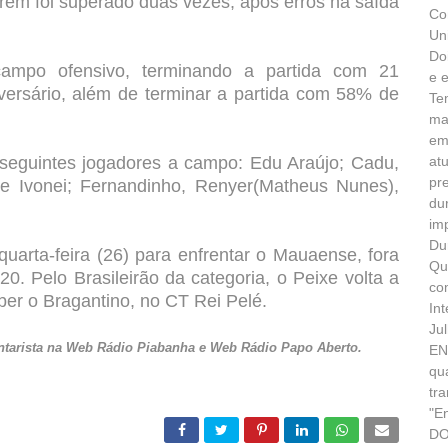
rém foi superado duas vezes, após erros na saída
Co
Un
Do
campo ofensivo, terminando a partida com 21
e 
dversário, além de terminar a partida com 58% de
Te
ma
em
seguintes jogadores a campo: Edu Araújo; Cadu,
at
pr
 e Ivonei; Fernandinho, Renyer(Matheus Nunes),
du
im
Du
uarta-feira (26) para enfrentar o Mauaense, fora
Qu
0. Pelo Brasileirão da categoria, o Peixe volta a
co
ber o Bragantino, no CT Rei Pelé.
In
Ju
entarista na Web Rádio Piabanha e Web Rádio Papo Aberto.
EN
qu
tr
"E
DO