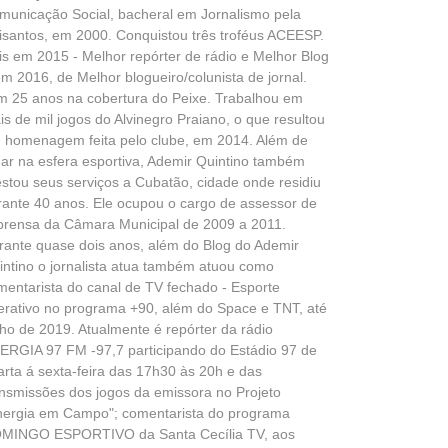
municação Social, bacheral em Jornalismo pela
isantos, em 2000. Conquistou três troféus ACEESP.
is em 2015 - Melhor repórter de rádio e Melhor Blog
em 2016, de Melhor blogueiro/colunista de jornal.
m 25 anos na cobertura do Peixe. Trabalhou em
is de mil jogos do Alvinegro Praiano, o que resultou
 homenagem feita pelo clube, em 2014. Além de
uar na esfera esportiva, Ademir Quintino também
estou seus serviços a Cubatão, cidade onde residiu
rante 40 anos. Ele ocupou o cargo de assessor de
prensa da Câmara Municipal de 2009 a 2011.
rante quase dois anos, além do Blog do Ademir
intino o jornalista atua também atuou como
mentarista do canal de TV fechado - Esporte
terativo no programa +90, além do Space e TNT, até
lho de 2019. Atualmente é repórter da rádio
ERGIA 97 FM -97,7 participando do Estádio 97 de
arta á sexta-feira das 17h30 às 20h e das
ansmissões dos jogos da emissora no Projeto
nergia em Campo"; comentarista do programa
MINGO ESPORTIVO da Santa Cecília TV, aos