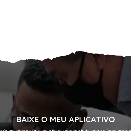
BAIXE O MEU APLICATIVO
o Quentinhas do Quintino e fique sabendo tudo sobre o Peixe em tem