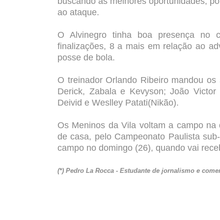
buscando as melhores oportunidades, po
ao ataque.
O Alvinegro tinha boa presença no 
finalizações, 8 a mais em relação ao a
posse de bola.
O treinador Orlando Ribeiro mandou os 
Derick, Zabala e Kevyson; João Victor
Deivid e Weslley Patati(Nikão).
Os Meninos da Vila voltam a campo na q
de casa, pelo Campeonato Paulista sub-2
campo no domingo (26), quando vai rece
(*) Pedro La Rocca - Estudante de jornalismo e com