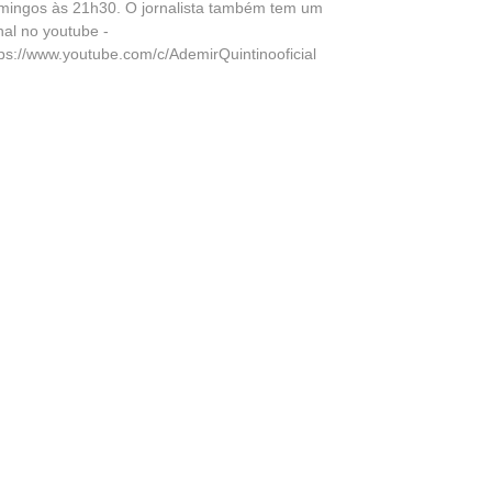
mingos às 21h30. O jornalista também tem um
nal no youtube -
tps://www.youtube.com/c/AdemirQuintinooficial