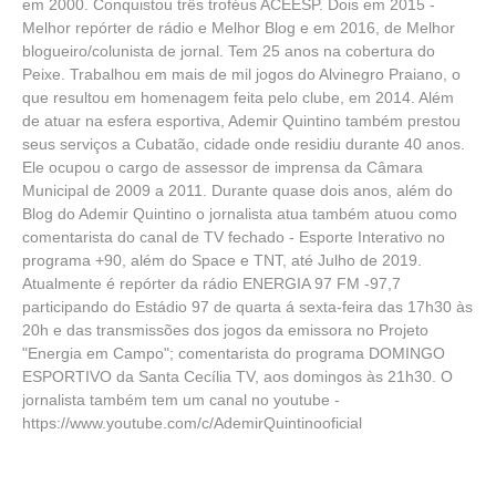
em 2000. Conquistou três troféus ACEESP. Dois em 2015 -
Melhor repórter de rádio e Melhor Blog e em 2016, de Melhor
blogueiro/colunista de jornal. Tem 25 anos na cobertura do
Peixe. Trabalhou em mais de mil jogos do Alvinegro Praiano, o
que resultou em homenagem feita pelo clube, em 2014. Além
de atuar na esfera esportiva, Ademir Quintino também prestou
seus serviços a Cubatão, cidade onde residiu durante 40 anos.
Ele ocupou o cargo de assessor de imprensa da Câmara
Municipal de 2009 a 2011. Durante quase dois anos, além do
Blog do Ademir Quintino o jornalista atua também atuou como
comentarista do canal de TV fechado - Esporte Interativo no
programa +90, além do Space e TNT, até Julho de 2019.
Atualmente é repórter da rádio ENERGIA 97 FM -97,7
participando do Estádio 97 de quarta á sexta-feira das 17h30 às
20h e das transmissões dos jogos da emissora no Projeto
"Energia em Campo"; comentarista do programa DOMINGO
ESPORTIVO da Santa Cecília TV, aos domingos às 21h30. O
jornalista também tem um canal no youtube -
https://www.youtube.com/c/AdemirQuintinooficial