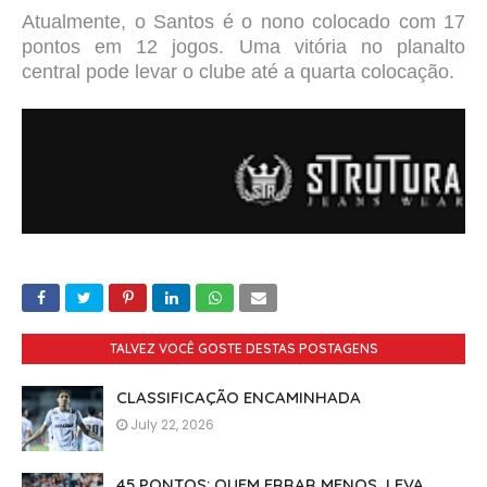
Atualmente, o Santos é o nono colocado com 17
pontos em 12 jogos. Uma vitória no planalto
central pode levar o clube até a quarta colocação.
TALVEZ VOCÊ GOSTE DESTAS POSTAGENS
CLASSIFICAÇÃO ENCAMINHADA
July 22, 2026
45 PONTOS: QUEM ERRAR MENOS, LEVA