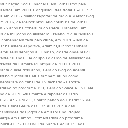
municação Social, bacheral em Jornalismo pela
isantos, em 2000. Conquistou três troféus ACEESP.
is em 2015 - Melhor repórter de rádio e Melhor Blog
em 2016, de Melhor blogueiro/colunista de jornal.
m 25 anos na cobertura do Peixe. Trabalhou em
is de mil jogos do Alvinegro Praiano, o que resultou
 homenagem feita pelo clube, em 2014. Além de
uar na esfera esportiva, Ademir Quintino também
estou seus serviços a Cubatão, cidade onde residiu
rante 40 anos. Ele ocupou o cargo de assessor de
prensa da Câmara Municipal de 2009 a 2011.
rante quase dois anos, além do Blog do Ademir
intino o jornalista atua também atuou como
mentarista do canal de TV fechado - Esporte
terativo no programa +90, além do Space e TNT, até
lho de 2019. Atualmente é repórter da rádio
ERGIA 97 FM -97,7 participando do Estádio 97 de
arta á sexta-feira das 17h30 às 20h e das
ansmissões dos jogos da emissora no Projeto
nergia em Campo"; comentarista do programa
MINGO ESPORTIVO da Santa Cecília TV, aos