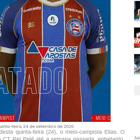
quinta-feira, 24 de setembro de 2020.
sta quinta-feira (24), o meio-campista Elias. O
Ad
o CT Rei Pelé até a semana passada, entretanto,