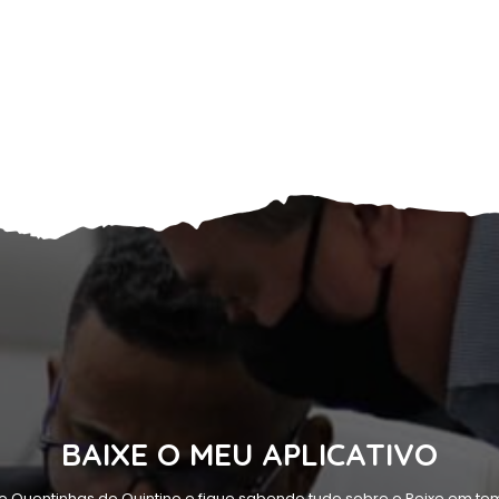
BAIXE O MEU APLICATIVO
o Quentinhas do Quintino e fique sabendo tudo sobre o Peixe em tem