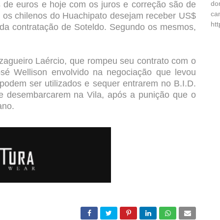
s de euros e hoje com os juros e correção são de
do
ca
Já os chilenos do Huachipato desejam receber US$
ht
 da contratação de Soteldo. Segundo os mesmos,
 zagueiro Laércio, que rompeu seu contrato com o
sé Wellison envolvido na negociação que levou
podem ser utilizados e sequer entrarem no B.I.D.
 de desembarcarem na Vila, após a punição que o
ano.