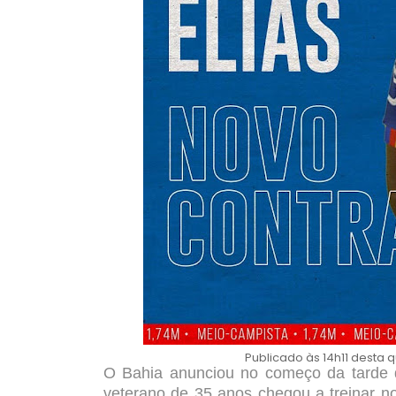
Publicado às 14h11 desta 
O Bahia anunciou no começo da tarde de
veterano de 35 anos chegou a treinar n