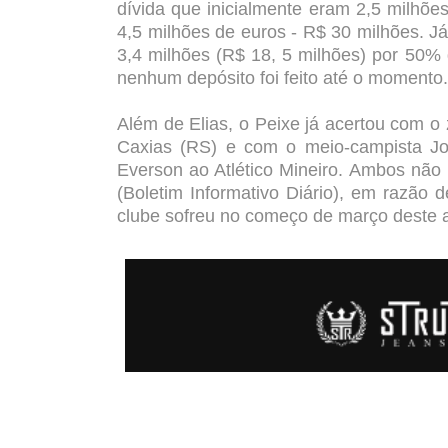
dívida que inicialmente eram 2,5 milhõe
4,5 milhões de euros - R$ 30 milhões. 
3,4 milhões (R$ 18, 5 milhões) por 50%
nenhum depósito foi feito até o momento.
Além de Elias, o Peixe já acertou com o
Caxias (RS) e com o meio-campista Jo
Everson ao Atlético Mineiro. Ambos não 
(Boletim Informativo Diário), em razão
clube sofreu no começo de março deste 