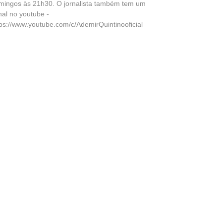
mingos às 21h30. O jornalista também tem um
nal no youtube -
tps://www.youtube.com/c/AdemirQuintinooficial