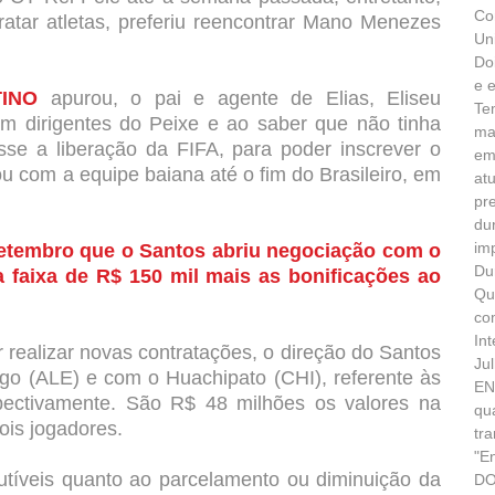
Co
tar atletas, preferiu reencontrar Mano Menezes
Un
Do
e 
TINO
apurou, o pai e agente de Elias, Eliseu
Te
 dirigentes do Peixe e ao saber que não tinha
ma
sse a liberação da FIFA, para poder inscrever o
em
ou com a equipe baiana até o fim do Brasileiro, em
at
pr
du
im
setembro que o Santos abriu negociação com o
Du
na faixa de R$ 150 mil mais as bonificações ao
Qu
co
In
r realizar novas contratações, o direção do Santos
Ju
o (ALE) e com o Huachipato (CHI), referente às
EN
spectivamente. São R$ 48 milhões os valores na
qu
ois jogadores.
tr
"E
íveis quanto ao parcelamento ou diminuição da
DO