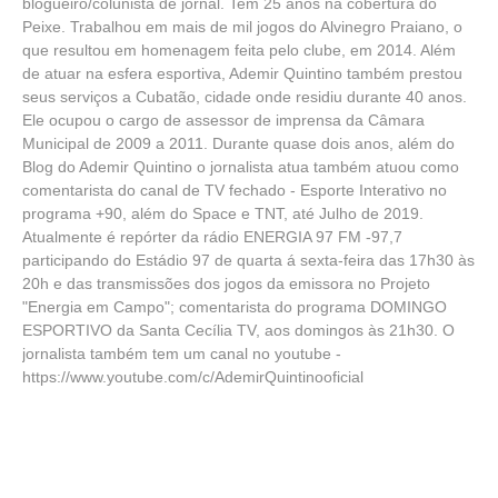
blogueiro/colunista de jornal. Tem 25 anos na cobertura do
Peixe. Trabalhou em mais de mil jogos do Alvinegro Praiano, o
que resultou em homenagem feita pelo clube, em 2014. Além
de atuar na esfera esportiva, Ademir Quintino também prestou
seus serviços a Cubatão, cidade onde residiu durante 40 anos.
Ele ocupou o cargo de assessor de imprensa da Câmara
Municipal de 2009 a 2011. Durante quase dois anos, além do
Blog do Ademir Quintino o jornalista atua também atuou como
comentarista do canal de TV fechado - Esporte Interativo no
programa +90, além do Space e TNT, até Julho de 2019.
Atualmente é repórter da rádio ENERGIA 97 FM -97,7
participando do Estádio 97 de quarta á sexta-feira das 17h30 às
20h e das transmissões dos jogos da emissora no Projeto
"Energia em Campo"; comentarista do programa DOMINGO
ESPORTIVO da Santa Cecília TV, aos domingos às 21h30. O
jornalista também tem um canal no youtube -
https://www.youtube.com/c/AdemirQuintinooficial