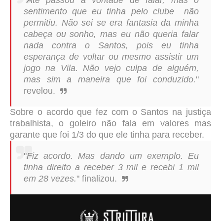
"
Até passou a vontade de falar, mas o
sentimento que eu tinha pelo clube não
permitiu. Não sei se era fantasia da minha
cabeça ou sonho, mas eu não queria falar
nada contra o Santos, pois eu tinha
esperança de voltar ou mesmo assistir um
jogo na Vila. Não vejo culpa de alguém,
mas sim a maneira que foi conduzido.
"
revelou.
Sobre o acordo que fez com o Santos na justiça
trabalhista, o goleiro não fala em valores mas
garante que foi 1/3 do que ele tinha para receber.
"
Fiz acordo. Mas dando um exemplo. Eu
tinha direito a receber 3 mil e recebi 1 mil
em 28 vezes.
" finalizou.