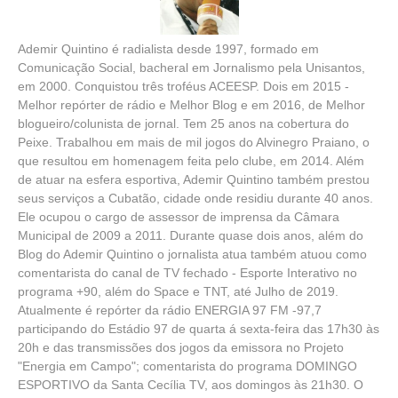
Ademir Quintino é radialista desde 1997, formado em
Comunicação Social, bacheral em Jornalismo pela Unisantos,
em 2000. Conquistou três troféus ACEESP. Dois em 2015 -
Melhor repórter de rádio e Melhor Blog e em 2016, de Melhor
blogueiro/colunista de jornal. Tem 25 anos na cobertura do
Peixe. Trabalhou em mais de mil jogos do Alvinegro Praiano, o
que resultou em homenagem feita pelo clube, em 2014. Além
de atuar na esfera esportiva, Ademir Quintino também prestou
seus serviços a Cubatão, cidade onde residiu durante 40 anos.
Ele ocupou o cargo de assessor de imprensa da Câmara
Municipal de 2009 a 2011. Durante quase dois anos, além do
Blog do Ademir Quintino o jornalista atua também atuou como
comentarista do canal de TV fechado - Esporte Interativo no
programa +90, além do Space e TNT, até Julho de 2019.
Atualmente é repórter da rádio ENERGIA 97 FM -97,7
participando do Estádio 97 de quarta á sexta-feira das 17h30 às
20h e das transmissões dos jogos da emissora no Projeto
"Energia em Campo"; comentarista do programa DOMINGO
ESPORTIVO da Santa Cecília TV, aos domingos às 21h30. O