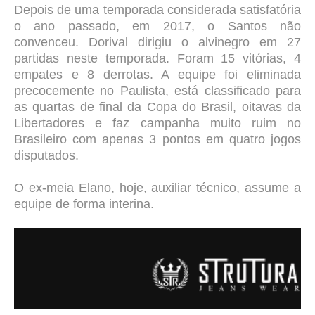
Depois de uma temporada considerada satisfatória
o ano passado, em 2017, o Santos não
convenceu. Dorival dirigiu o alvinegro em 27
partidas neste temporada. Foram 15 vitórias, 4
empates e 8 derrotas. A equipe foi eliminada
precocemente no Paulista, está classificado para
as quartas de final da Copa do Brasil, oitavas da
Libertadores e faz campanha muito ruim no
Brasileiro com apenas 3 pontos em quatro jogos
disputados.
O ex-meia Elano, hoje, auxiliar técnico, assume a
equipe de forma interina.