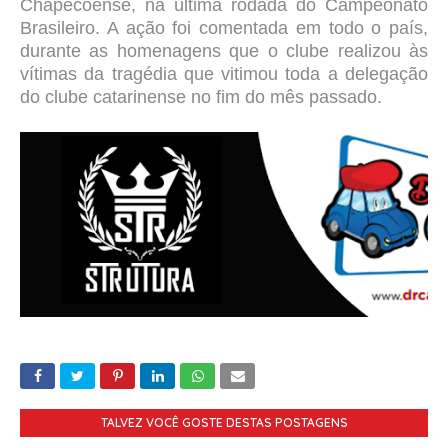
Chapecoense, na última rodada do Campeonato
Brasileiro. A ação foi comentada em todo o país,
durante as homenagens que o clube realizou às
vítimas da tragédia que vitimou toda a delegação
do clube catarinense no fim do mês passado.
TALVEZ VOCÊ GOSTE DESTAS POSTAGENS