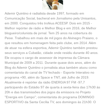
Ademir Quintino é radialista desde 1997, formado em
Comunicação Social, bacheral em Jornalismo pela Unisantos,
em 2000. Conquistou três troféus ACEESP. Dois em 2015 -
Melhor repórter de rádio e Melhor Blog e em 2016, de Melhor
blogueiro/colunista de jornal. Tem 25 anos na cobertura do
Peixe. Trabalhou em mais de mil jogos do Alvinegro Praiano, o
que resultou em homenagem feita pelo clube, em 2014. Além
de atuar na esfera esportiva, Ademir Quintino também prestou
seus serviços a Cubatão, cidade onde residiu durante 40 anos.
Ele ocupou o cargo de assessor de imprensa da Câmara
Municipal de 2009 a 2011. Durante quase dois anos, além do
Blog do Ademir Quintino o jornalista atua também atuou como
comentarista do canal de TV fechado - Esporte Interativo no
programa +90, além do Space e TNT, até Julho de 2019.
Atualmente é repórter da rádio ENERGIA 97 FM -97,7
participando do Estádio 97 de quarta á sexta-feira das 17h30 às
20h e das transmissões dos jogos da emissora no Projeto
"Energia em Campo"; comentarista do programa DOMINGO
ESPORTIVO da Santa Cecília TV, aos domingos às 21h30. O