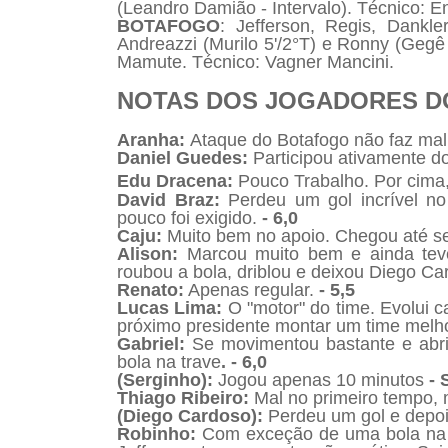
(Leandro Damião - Intervalo). Técnico: E
BOTAFOGO
: Jefferson, Regis, Dankle
Andreazzi (Murilo 5'/2°T) e Ronny (Gegê 
Mamute. Técnico: Vagner Mancini.
NOTAS DOS JOGADORES D
Aranha:
Ataque do Botafogo não faz mal
Daniel Guedes:
Participou ativamente do
Edu Dracena:
Pouco Trabalho. Por cima
David Braz:
Perdeu um gol incrível n
pouco foi exigido.
- 6,0
Caju:
Muito bem no apoio. Chegou até se
Alison:
Marcou muito bem e ainda tev
roubou a bola, driblou e deixou Diego Ca
Renato:
Apenas regular.
- 5,5
Lucas Lima:
O "motor" do time. Evolui
próximo presidente montar um time melhor
Gabriel:
Se movimentou bastante e abr
bola na trave
. - 6,0
(Serginho):
Jogou apenas 10 minutos
- 
Thiago Ribeiro:
Mal no primeiro tempo,
(Diego Cardoso
):
Perdeu um gol e depoi
Robinho:
Com exceção de uma bola na c