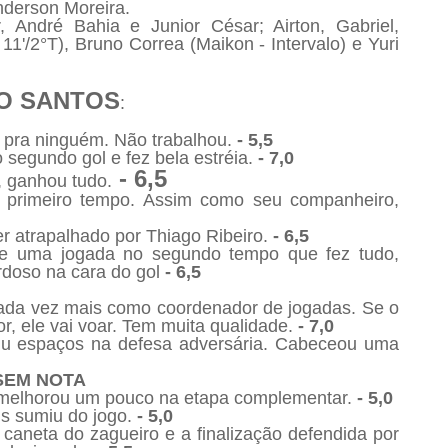
nderson Moreira.
r, André Bahia e Junior César; Airton, Gabriel,
11'/2°T), Bruno Correa (Maikon - Intervalo) e Yuri
O SANTOS
:
 pra ninguém. Não trabalhou.
- 5,5
 segundo gol e fez bela estréia.
- 7,0
- 6,5
, ganhou tudo.
o primeiro tempo. Assim como seu companheiro,
r atrapalhado por Thiago Ribeiro.
- 6,5
e uma jogada no segundo tempo que fez tudo,
rdoso na cara do gol
- 6,5
 cada vez mais como coordenador de jogadas. Se o
, ele vai voar.
Tem muita qualidade.
- 7,0
iu espaços na defesa adversária. Cabeceou uma
SEM NOTA
 melhorou um pouco na etapa complementar.
- 5,0
s sumiu do jogo.
- 5,0
aneta do zagueiro e a finalização defendida por