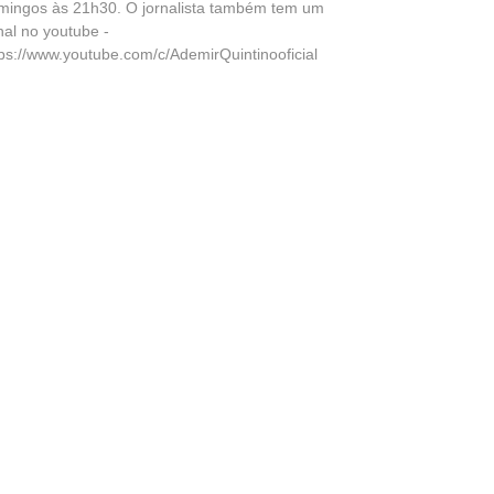
mingos às 21h30. O jornalista também tem um
nal no youtube -
tps://www.youtube.com/c/AdemirQuintinooficial