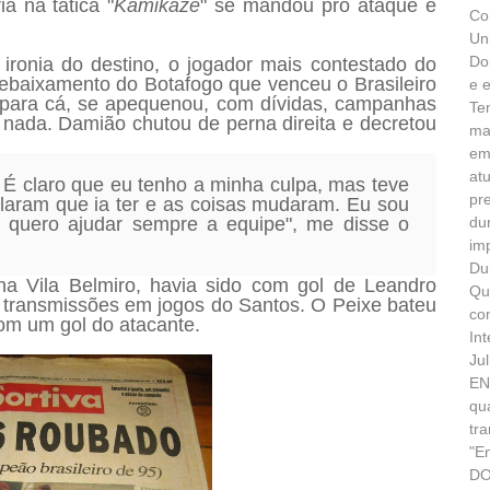
ia na tática "
Kamikaze
" se mandou pro ataque e
Co
Un
Do
ronia do destino, o jogador mais contestado do
rebaixamento do Botafogo que venceu o Brasileiro
e 
 para cá, se apequenou, com dívidas, campanhas
Te
 nada. Damião chutou de perna direita e decretou
ma
em
at
. É claro que eu tenho a minha culpa, mas teve
pr
alaram que ia ter e as coisas mudaram. Eu sou
e quero ajudar sempre a equipe", me disse o
du
im
Du
a na Vila Belmiro, havia sido com gol de Leandro
Qu
l transmissões em jogos do Santos. O Peixe bateu
co
com um gol do atacante.
In
Ju
EN
qu
tr
"E
DO