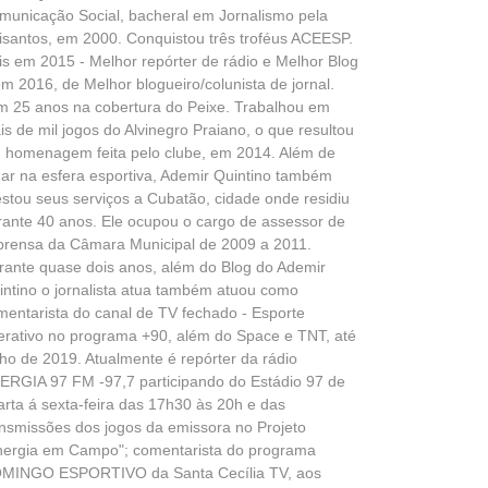
municação Social, bacheral em Jornalismo pela
isantos, em 2000. Conquistou três troféus ACEESP.
is em 2015 - Melhor repórter de rádio e Melhor Blog
em 2016, de Melhor blogueiro/colunista de jornal.
m 25 anos na cobertura do Peixe. Trabalhou em
is de mil jogos do Alvinegro Praiano, o que resultou
 homenagem feita pelo clube, em 2014. Além de
uar na esfera esportiva, Ademir Quintino também
estou seus serviços a Cubatão, cidade onde residiu
rante 40 anos. Ele ocupou o cargo de assessor de
prensa da Câmara Municipal de 2009 a 2011.
rante quase dois anos, além do Blog do Ademir
intino o jornalista atua também atuou como
mentarista do canal de TV fechado - Esporte
terativo no programa +90, além do Space e TNT, até
lho de 2019. Atualmente é repórter da rádio
ERGIA 97 FM -97,7 participando do Estádio 97 de
arta á sexta-feira das 17h30 às 20h e das
ansmissões dos jogos da emissora no Projeto
nergia em Campo"; comentarista do programa
MINGO ESPORTIVO da Santa Cecília TV, aos