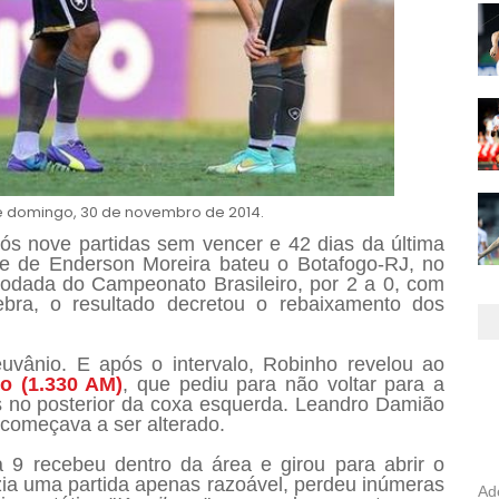
e domingo, 30 de novembro de 2014.
pós nove partidas sem vencer e 42 dias da última
me de Enderson Moreira bateu o Botafogo-RJ, no
 rodada do Campeonato Brasileiro, por 2 a 0, com
bra, o resultado decretou o rebaixamento dos
vânio. E após o intervalo, Robinho revelou ao
o (1.330 AM)
, que pediu para não voltar para a
es no posterior da coxa esquerda. Leandro Damião
 começava a ser alterado.
9 recebeu dentro da área e girou para abrir o
zia uma partida apenas razoável, perdeu inúmeras
Ad