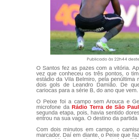
Publicado às 22h44 dest
O Santos fez as pazes com a vitória. A
vez que conheceu os três pontos, o ti
estádio da Vila Belmiro, pela penúltima
dois gols de Leandro Damião. De que
cariocas para a série B, do ano que vem.
O Peixe foi a campo sem Arouca e Geu
microfone da
Rádio Terra de São Paul
segunda etapa, pois, havia sentido dor
entrou na sua vaga. O destino da partida
Com dois minutos em campo, o camisa 
marcador. Daí em diante, o Peixe que fa