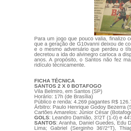
Para um jogo que pouco valia, finalizo c
que a geração de G10vanni deixou de co
e o mesmo adversário que perdeu o títu
decretou a ida do alvinegro carioca a d
anos. A propósito, o Santos não fez ma
ridículo técnicamente.
FICHA TÉCNICA
SANTOS 2 X 0 BOTAFOGO
Vila Belmiro, em Santos (SP)
Horário: 17h (de Brasília)
Público e renda: 4.269 pagantes R$ 126
Árbitro: Paulo Henrique Godoy Bezerra (
Cartões Amarelos: Júnior César (Botafog
GOLS
: Leandro Damião, 3'/2T (1-0) e 44'
SANTOS
: Aranha, Daniel Guedes, Edu 
Lima; Gabriel (Serginho 36'/2°T), Thi