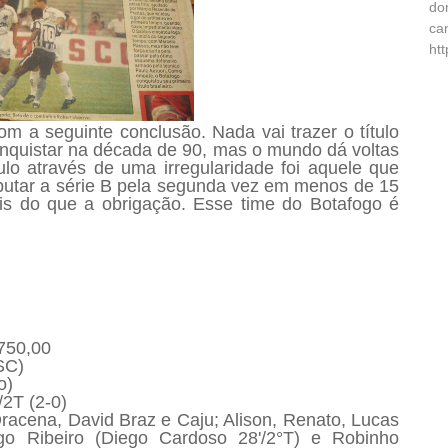
do
ca
ht
om a seguinte conclusão. Nada vai trazer o título
nquistar na década de 90, mas o mundo dá voltas
lo através de uma irregularidade foi aquele que
isputar a série B pela segunda vez em menos de 15
is do que a obrigação. Esse time do Botafogo é
.750,00
SC)
o)
/2T (2-0)
Dracena, David Braz
e Caju; Alison, Renato, Lucas
ago Ribeiro (Diego Cardoso 28'/2°T) e Robinho