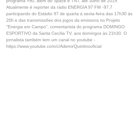
programa +90, além do Space e TNT, até Julho de 2019.
Atualmente é repórter da rádio ENERGIA 97 FM -97,7
participando do Estádio 97 de quarta á sexta-feira das 17h30 às
20h e das transmissões dos jogos da emissora no Projeto
"Energia em Campo"; comentarista do programa DOMINGO
ESPORTIVO da Santa Cecília TV, aos domingos às 21h30. O
jornalista também tem um canal no youtube -
https://www.youtube.com/c/AdemirQuintinooficial