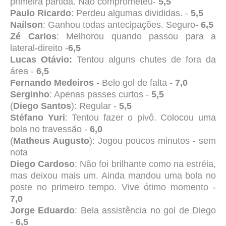
primeira partida. Não comprometeu-
5,5
Paulo Ricardo
: Perdeu algumas divididas. -
5,5
Naílson
: Ganhou todas antecipações. Seguro-
6,5
Zé Carlos
: Melhorou quando passou para a
lateral-direito -
6,5
Lucas Otávio:
Tentou alguns chutes de fora da
área -
6,5
Fernando Medeiros
- Belo gol de falta -
7,0
Serginho
: Apenas passes curtos -
5,5
(
Diego Santos
): Regular -
5,5
Stéfano Yuri
: Tentou fazer o pivô. Colocou uma
bola no travessão -
6,0
(
Matheus Augusto
): Jogou poucos minutos - sem
nota
Diego Cardoso
: Não foi brilhante como na estréia,
mas deixou mais um. Ainda mandou uma bola no
poste no primeiro tempo. Vive ótimo momento -
7,0
Jorge Eduardo
: Bela assistência no gol de Diego
-
6,5