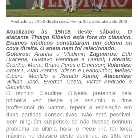
Postado às 17h50 desta sexta-feira, 25 de outubro de 2013
Atualizado às 15h18 deste sábado
:
O
atacante
Thiago Ribeiro está fora do clássico.
Exames médicos constataram um edema na
coxa direita. O atleta nem foi relacionado.
Goleiros:
Aranha e Vladimir
;
Zagueiros:
Edu
Dracena, Gustavo Henrique e Durval
;
Laterais:
Cicinho, Mena, Bruno Peres e Emerson
;
Volantes:
Arouca, Alan Santos, Alison e Leandrinho
;
Meias:
Cícero, Montillo e Renato Abreu
;
Atacantes:
Willian José, Everton Costa, Victor Andrade e
Geuvânio
.
O técnico Claudinei Oliveira pretendia pela
primeira vez
desde que assumiu o time
profissional do Santos,
repetir a escalação em
duas partidas consecutivas. Não será possível.
Sem ninguém suspenso, se não tivesse nenhum
problema de última hora
, o Peixe iria ter
força
máxima no clássico deste domingo, às 16h, em