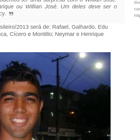
do
ique ou Willian José. Um deles deve ser o
ca
cy.
ht
leiro/2013 será de: Rafael, Galhardo, Edu
uca, Cícero e Montillo; Neymar e Henrique