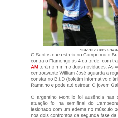
Postado as 16h24 desta
O Santos que estreia no Campeonato Bras
contra o Flamengo às 4 da tarde, com t
AM
terá no mínimo duas novidades. As vol
centroavante William José aguarda a re
constar no B.I.D (boletim informativo diá
Ramalho e pode até estrear. O jovem Gabr
O argentino Montillo foi ausência nas 
atuação foi na semifinal do Campeona
lesionado com um edema no músculo pos
nos dois confrontos da segunda-fase da 