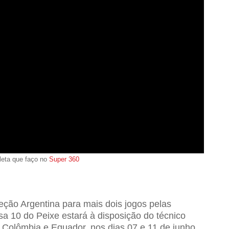
leta que faço no
Super 360
eção Argentina para mais dois jogos pelas
a 10 do Peixe estará à disposição do técnico
a Colômbia e Equador, nos dias 07 e 11 de junho.