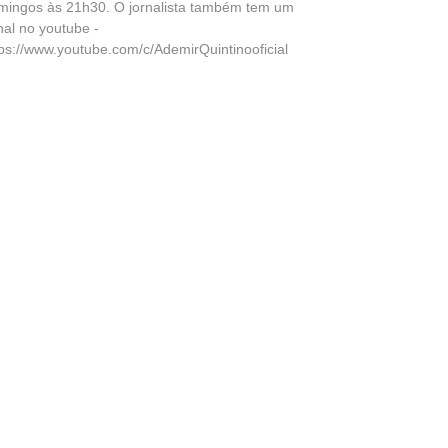
mingos às 21h30. O jornalista também tem um
nal no youtube -
tps://www.youtube.com/c/AdemirQuintinooficial