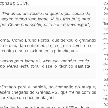
 contra o SCCP.
Co
Un
e. Tínhamos um receio na quarta, por causa do
Do
algum tempo sem jogar. Já fez três ou quatro
e 
Te
algo. Como não sentiu, está bem e deve joga
r”,
ma
em
at
 retorna. Como Bruno Peres, que deixou o gramado
pr
ce no departamento médico, a camisa 4 volta a ser
du
 contra o seu ex-clube pela primeira vez:
im
Du
Santos para jogar ali. Mas ele também sentiu.
Qu
no Peres está fora”
disse o técnico santista
co
In
Ju
EN
firmado para a partida, no comando do ataque,
qu
 recém-chegado do Grêmio/RS, que treina com os
tr
ularização da documentação:
"E
DO
podemos ter uma surpresa com o Willian José.