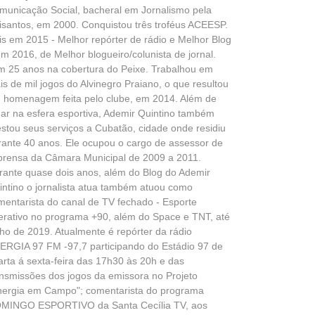
municação Social, bacheral em Jornalismo pela
isantos, em 2000. Conquistou três troféus ACEESP.
is em 2015 - Melhor repórter de rádio e Melhor Blog
em 2016, de Melhor blogueiro/colunista de jornal.
m 25 anos na cobertura do Peixe. Trabalhou em
is de mil jogos do Alvinegro Praiano, o que resultou
 homenagem feita pelo clube, em 2014. Além de
uar na esfera esportiva, Ademir Quintino também
estou seus serviços a Cubatão, cidade onde residiu
rante 40 anos. Ele ocupou o cargo de assessor de
prensa da Câmara Municipal de 2009 a 2011.
rante quase dois anos, além do Blog do Ademir
intino o jornalista atua também atuou como
mentarista do canal de TV fechado - Esporte
terativo no programa +90, além do Space e TNT, até
lho de 2019. Atualmente é repórter da rádio
ERGIA 97 FM -97,7 participando do Estádio 97 de
arta á sexta-feira das 17h30 às 20h e das
ansmissões dos jogos da emissora no Projeto
nergia em Campo"; comentarista do programa
MINGO ESPORTIVO da Santa Cecília TV, aos