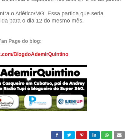
tra o Atlético/MG. Essa partida que seria
erida para o dia 12 do mesmo mês.
Fan Page do blog:
ok.com/BlogdoAdemirQuintino