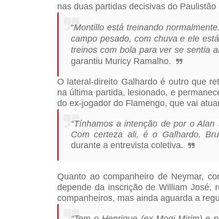
nas duas partidas decisivas do Paulistão
“
Montillo está treinando normalment
campo pesado, com chuva e ele está 
treinos com bola para ver se sentia 
garantiu Muricy Ramalho.
O lateral-direito Galhardo é outro que
na última partida, lesionado, e permane
do ex-jogador do Flamengo, que vai atuar
“Tínhamos a intenção de por o Alan 
Com certeza ali, é o Galhardo. Bru
durante a entrevista coletiva.
Quanto ao companheiro de Neymar, con
depende da inscrição de William José,
companheiros, mas ainda aguarda a reg
“Tem o Henrique (ex-Mogi-Mirim) e 