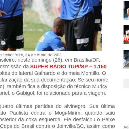
 sexta-feira, 24 de maio de 2013.
ileiro, neste domingo (26), em Brasília/DF,
ransmissão da
SUPER RÁDIO TUPI/SP – 1.150
tas do lateral Galhardo e do meia Montillo. O
gularização da sua documentação. Se seu nome
rio), também fica a disposição do técnico Muricy
iel, o Gabigol, foi relacionado para a viagem.
quatro últimas partidas do alvinegro. Sua última
to Paulista contra o Mogi-Mirim, quando saiu
terior da coxa esquerda. Ele desfalcou o Peixe
Copa do Brasil contra o Joinville/SC, assim como
Ad