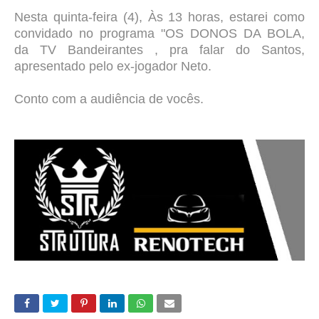
Nesta quinta-feira (4), Às 13 horas,
estarei como
convidado no programa
"
OS DONOS DA BOLA,
da TV Bandeirantes , pra falar do Santos,
apresentado pelo ex-jogador Neto.
Conto com a audiência de vocês.