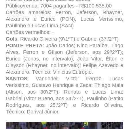
Público/renda: 7004 pagantes - R$100.535,00
Cartões amarelos: Ferron, Jeferson, Rhayner,
Alexandro e Eurico (PON), Lucas Veríssimo,
Paulinho e Lucas Lima (SAN)
Cartões vermelhos: -
Gols
: Ricardo Oliveira (9'/1ºT) e Gabriel (37'/2ºT)
PONTE PRETA
: João Carlos; Nino Paraíba, Tiago
Alves, Ferron e Gílson (Jeferson, aos 29'/2ºT);
Eurico (Jonas, no intervalo), João Vitor, Élton e
Clayson (Rhayner, no intervalo); Felipe Azevedo e
Alexandro. Técnico: Vinicius Eutrópio.
SANTOS
: Vanderlei; Victor Ferraz, Lucas
Veríssimo, Gustavo Henrique e Zeca; Thiago Maia
(Alison, aos 30'/2ºT), Renato e Lucas Lima;
Gabriel (Vitor Bueno, aos 34'/2ºT), Paulinho (Patito
Rodríguez, aos 25'/2ºT) e Ricardo Oliveira.
Técnico: Dorival Júnior.