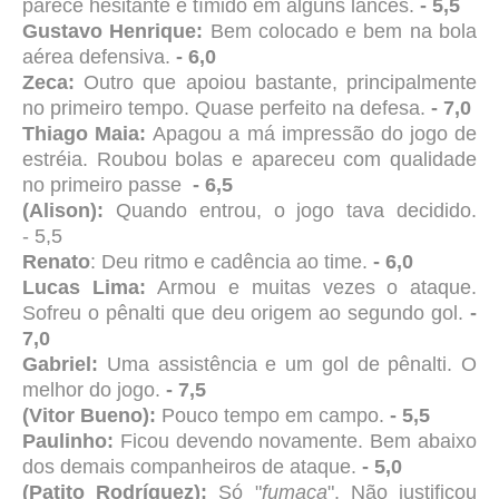
parece hesitante e tímido em alguns lances.
- 5,5
Gustavo Henrique:
Bem colocado e bem na bola
aérea defensiva.
- 6,0
Zeca:
Outro que apoiou bastante, principalmente
no primeiro tempo. Quase perfeito na defesa.
- 7,0
Thiago Maia:
Apagou a má impressão do jogo de
estréia. Roubou bolas e apareceu com qualidade
no primeiro passe
- 6,
5
(Alison):
Quando entrou, o jogo tava decidido.
-
5
,
5
Renato
: Deu ritmo e cadência ao time.
- 6,0
Lucas Lima:
Armou e muitas vezes o ataque.
Sofreu o pênalti que deu origem ao segundo gol.
-
7,0
Gabriel:
Uma assistência e um gol de pênalti. O
melhor do jogo.
- 7,
5
(Vitor Bueno):
Pouco tempo em campo.
-
5,5
Paulinho:
Ficou devendo novamente. Bem abaixo
dos demais companheiros de ataque.
-
5,0
(Patito Rodríguez):
Só
"
fumaça
". Não justificou